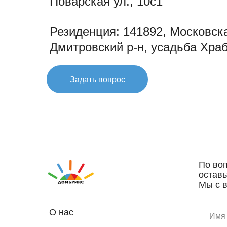
Поварская ул., 10с1
Резиденция: 141892, Московск
Дмитровский р-н, усадьба Хра
Задать вопрос
По во
оставь
Мы с 
О нас