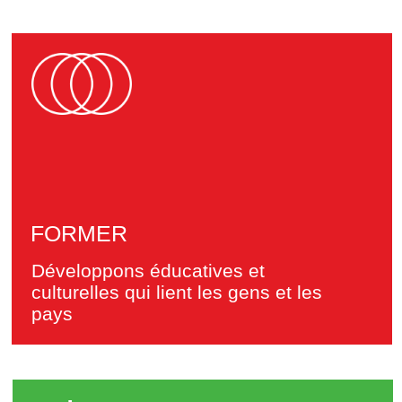
L'OBJECTIF DE LA
«MAISON DES BRICS+»
Le développement des entreprises et de
l'humanitaire, de la coopération entre les
BRICS et le continent Africain
La création d'une plate-forme internationale
pour l'échange d'expériences, de
connaissances et de l'innovation
Le soutien et la promotion des intérêts
commerciaux des pays participants
Mise en œuvre éducatifs et culturels des
programmes qui renforcent les relations
internationales
La promotion d'initiatives compatriotes à
l'étranger