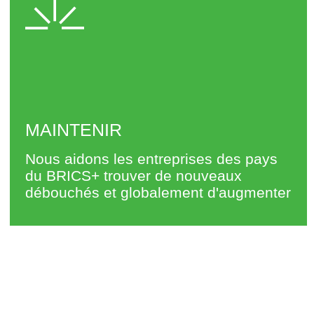
La TÂCHE
Organisation de
congrès
internationaux, festivals, forums,
expositions, tables rondes.
Élaboration de programmes
d'éducation
, y compris des cours de
langue russe pour les étrangers.
Création d'un centre multimédia
pour
les retransmissions d'événements et
d'apprentissage en ligne.
Ces relations
avec des partenaires de
pays du BRICS et l'Afrique.
La coopération avec les ong
qui
partagent les valeurs de l'socio-
centre d'affaires de la Maison BRICS+, y
compris à l'étranger.
Support
culturels, éducatifs et sociaux
des projets compatriotes.