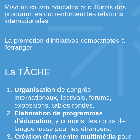
LE PREMIER SOMMET
En 2009, à Ekaterinbourg, a eu lieu le
premier sommet des dirigeants des pays du
BRICS. Dès l'année suivante, le groupe a
adhéré la République Sud-Africaine, et
l'organisation a reçu le nom actuel et des
BRICS
L'EXTENSION
En 2024, les BRICS a ouvert la porte à de
nouveaux membres: l'union européenne ont
rejoint l'Egypte, l'Iran, les ÉMIRATS arabes
unis et le yémen. En 2025 —
Indonésie. Aujourd'hui, les BRICS (plus de
la moitié de la population de la planète, le