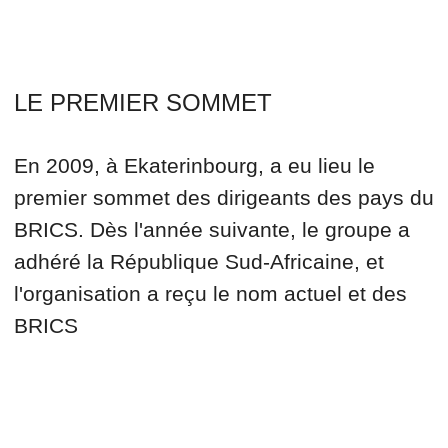
POURQUOI
FAISONS-NOUS
CELA?
Nous croyons que le
monde est mieux
quand les pays et les
gens travaillent
ensemble