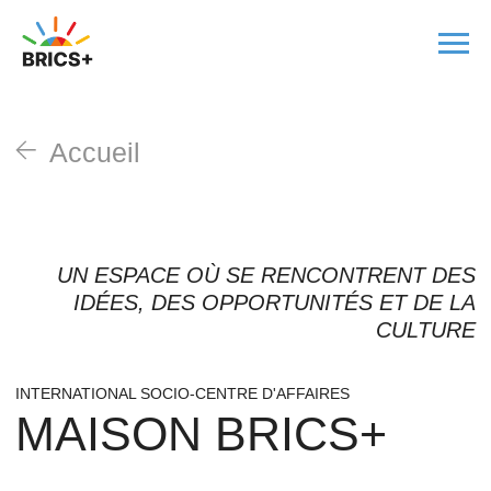
Accueil
UN ESPACE OÙ SE RENCONTRENT DES
IDÉES, DES OPPORTUNITÉS ET DE LA
CULTURE
INTERNATIONAL SOCIO-CENTRE D'AFFAIRES
MAISON BRICS+
Contentant de communication entre les
pays, les peuples, les entreprises et le
secteur privé à but non lucratif, afin de
construire un avenir meilleur pour nous
tous